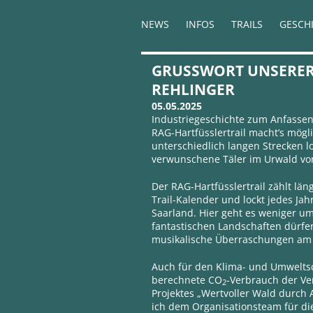
NEWS
INFOS
TRAILS
GESCH
GRUSSWORT UNSERER 
EHLINGER
05.05.2025
Industriegeschichte zum Anfasse
RAG-Hartfüsslertrail macht’s mögl
unterschiedlich langen Strecken l
verwunschene Täler im Urwald vo
Der RAG-Hartfüsslertrail zählt lä
Trail-Kalender und lockt jedes Ja
Saarland. Hier geht es weniger u
fantastischen Landschaften dürfe
musikalische Überraschungen am 
Auch für den Klima- und Umweltsch
berechnete CO
-Verbrauch der V
2
Projektes „Wertvoller Wald durch 
ich dem Organisationsteam für di