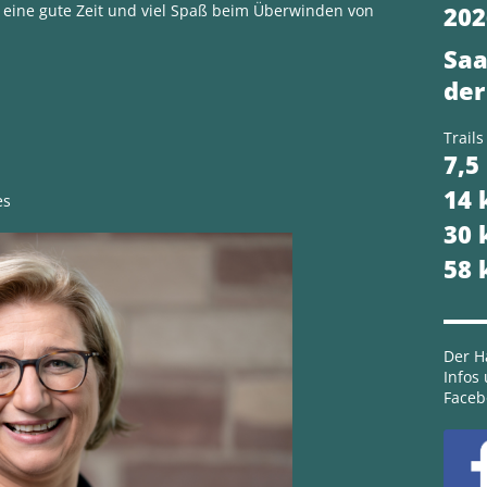
 eine gute Zeit und viel Spaß beim Überwinden von
202
Saa
der
Trails
7,5
14
es
30
58
Der Ha
Infos
Faceb