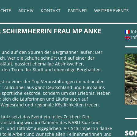
ICHTE
ARCHIV
KONTAKT
PARTNER
WEITERE EVENTS
SCHIRMHERRIN FRAU MP ANKE R
Inf
Inf
n und auf den Spuren der Bergmänner laufen: Der
ich. Wer die Schuhe schnürt und auf einer der
osläuft, passiert ehemalige Absinkweiher,
r den Toren der Stadt und ehemalige Berghalden.
ngst zu einer der Top-Veranstaltungen im nationalen
hr Trailrunner aus ganz Deutschland und Europa ins
m sportliche Rekorde, sondern um das Erlebnis. Neben
n sich die Läuferinnen und Läufer auch auf
Wegesrand und regionale Köstlichkeiten freuen.
utz setzt das Event ein tolles Zeichen: Der
eranstaltung wird im Rahmen des NABU Saarland-
Alt- und Totholz“ ausgeglichen. Als Schirmherrin danke
SO
e tolle Arbeit und wünsche allen Teilnehmerinnen und