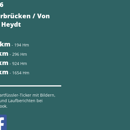
6
rbrücken / Von
 Heydt
 km
- 194 Hm
 km
- 296 Hm
 km
- 924 Hm
 km
- 1654 Hm
rtfüssler-Ticker mit Bildern,
 und Laufberichten bei
ook.