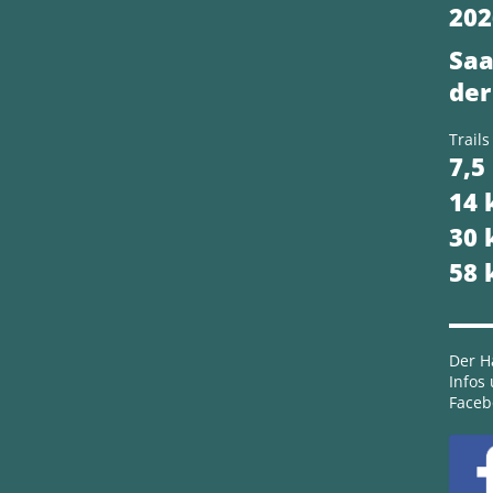
202
Saa
der
Trails
7,5
14
30
58
Der Ha
Infos
Faceb