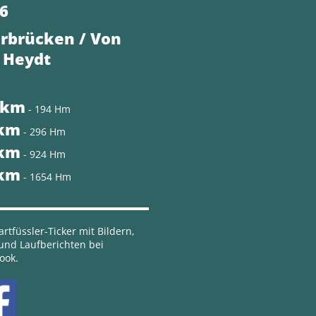
6
rbrücken / Von
 Heydt
 km
- 194 Hm
 km
- 296 Hm
 km
- 924 Hm
 km
- 1654 Hm
rtfüssler-Ticker mit Bildern,
 und Laufberichten bei
ook.