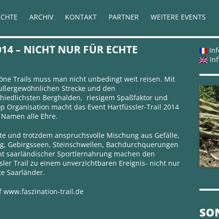
ICHTE
ARCHIV
KONTAKT
PARTNER
WEITERE EVENTS
14 – NICHT NUR FÜR ECHTE
Inf
Inf
öne Trails muss man nicht unbedingt weit reisen. Mit
außergewöhnlichen Strecke und den
hiedlichsten Berghalden, riesigem Spaßfaktor und
op Organisation macht das Event Hartfüssler-Trail 2014
 Namen alle Ehre.
te und trotzdem anspruchsvolle Mischung aus Gefälle,
ng, Gebirgsseen, Steinschwellen, Bachdurchquerungen
ht saarländischer Sportlernahrung machen den
sler Trail zu einem unverzichtbaren Ereignis- nicht nur
te Saarländer.
uf
www.faszination-trail.de
SO