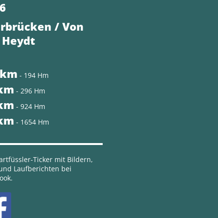
6
rbrücken / Von
 Heydt
 km
- 194 Hm
 km
- 296 Hm
 km
- 924 Hm
 km
- 1654 Hm
rtfüssler-Ticker mit Bildern,
 und Laufberichten bei
ook.