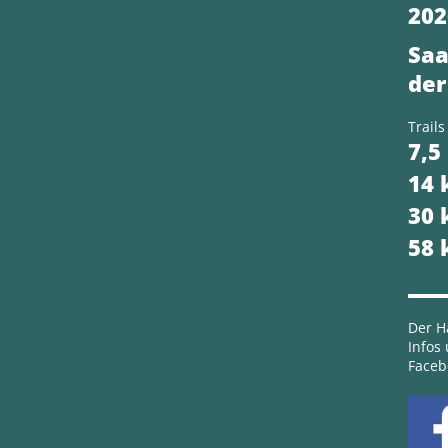
202
Saa
der
Trails
7,5
14
30
58
Der Ha
Infos
Faceb